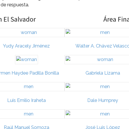
 de respuesta.
n El Salvador
Área Fin
Yudy Aracely Jiménez
Walter A. Chávez Velasc
rmen Haydee Padilla Bonilla
Gabriela Lizama
Luis Emilio Iraheta
Dale Humprey
Raúl Manuel Somoza
José Luis López