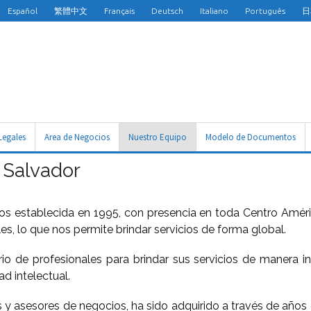
Español
繁體中文
Français
Deutsch
Italiano
Português
日
Legales
Area de Negocios
Nuestro Equipo
Modelo de Documentos
 Salvador
 establecida en 1995, con presencia en toda Centro Améric
s, lo que nos permite brindar servicios de forma global.
io de profesionales para brindar sus servicios de manera i
d intelectual.
y asesores de negocios, ha sido adquirido a través de años d