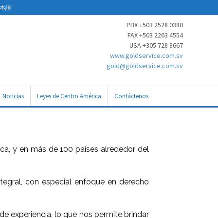
本語
PBX +503 2528 0380
FAX +503 2263 4554
USA +305 728 8667
www.goldservice.com.sv
gold@goldservice.com.sv
Noticias
Leyes de Centro América
Contáctenos
a, y en más de 100 países alrededor del
ntegral, con especial enfoque en derecho
e experiencia, lo que nos permite brindar