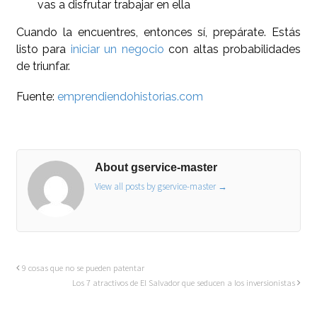
vas a disfrutar trabajar en ella
Cuando la encuentres, entonces sí, prepárate. Estás
listo para
iniciar un negocio
con altas probabilidades
de triunfar.
Fuente:
emprendiendohistorias.com
About gservice-master
View all posts by gservice-master
→
9 cosas que no se pueden patentar
Los 7 atractivos de El Salvador que seducen a los inversionistas